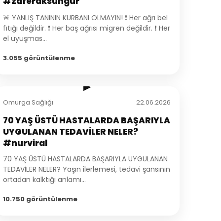
#zaferaksungur
🚨 YANLIŞ TANININ KURBANI OLMAYIN! ❗ Her ağrı bel
fıtığı değildir. ❗ Her baş ağrısı migren değildir. ❗ Her
el uyuşmas...
3.055 görüntülenme
2:32
▶
Omurga Sağlığı
22.06.2026
70 YAŞ ÜSTÜ HASTALARDA BAŞARIYLA
UYGULANAN TEDAVİLER NELER?
#nurviral
70 YAŞ ÜSTÜ HASTALARDA BAŞARIYLA UYGULANAN
TEDAVİLER NELER? Yaşın ilerlemesi, tedavi şansının
ortadan kalktığı anlamı...
10.750 görüntülenme
2:41