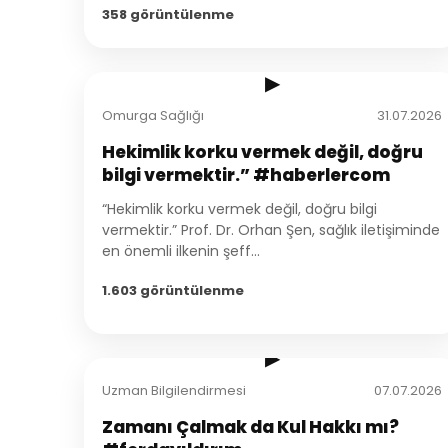
358 görüntülenme
1:37
▶
Omurga Sağlığı
31.07.2026
Hekimlik korku vermek değil, doğru
bilgi vermektir.” #haberlercom
“Hekimlik korku vermek değil, doğru bilgi
vermektir.” Prof. Dr. Orhan Şen, sağlık iletişiminde
en önemli ilkenin şeff...
1.603 görüntülenme
1:45
▶
Uzman Bilgilendirmesi
07.07.2026
Zamanı Çalmak da Kul Hakkı mı?