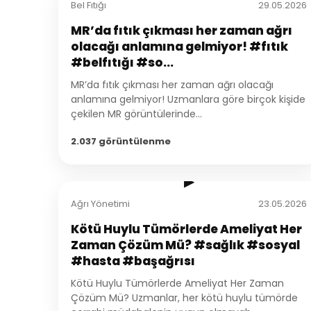
Bel Fıtığı
29.05.2026
MR’da fıtık çıkması her zaman ağrı
olacağı anlamına gelmiyor! #fıtık
#belfıtığı #so...
MR’da fıtık çıkması her zaman ağrı olacağı
anlamına gelmiyor! Uzmanlara göre birçok kişide
çekilen MR görüntülerinde...
2.037 görüntülenme
2:45
▶
Ağrı Yönetimi
23.05.2026
Kötü Huylu Tümörlerde Ameliyat Her
Zaman Çözüm Mü? #sağlık #sosyal
#hasta #başağrısı
Kötü Huylu Tümörlerde Ameliyat Her Zaman
Çözüm Mü? Uzmanlar, her kötü huylu tümörde