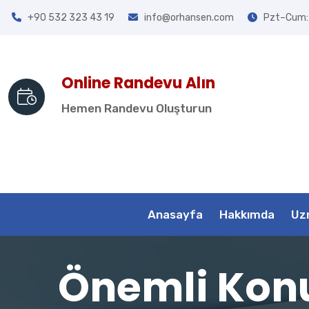
+90 532 323 43 19
info@orhansen.com
Pzt–Cum: 
Online Randevu Alın
Hemen Randevu Oluşturun
Anasayfa
Hakkımda
Uzm
Önemli Konul