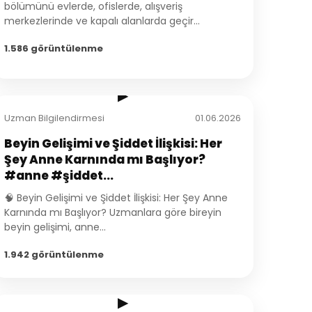
bölümünü evlerde, ofislerde, alışveriş
merkezlerinde ve kapalı alanlarda geçir...
1.586 görüntülenme
2:24
▶
Uzman Bilgilendirmesi
01.06.2026
Beyin Gelişimi ve Şiddet İlişkisi: Her
Şey Anne Karnında mı Başlıyor?
#anne #şiddet...
🧠 Beyin Gelişimi ve Şiddet İlişkisi: Her Şey Anne
Karnında mı Başlıyor? Uzmanlara göre bireyin
beyin gelişimi, anne...
1.942 görüntülenme
1:48
▶