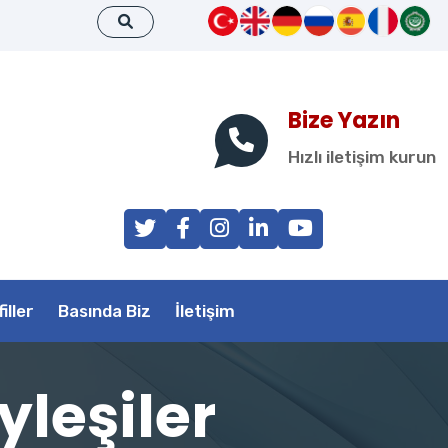
Bize Yazın
Hızlı iletişim kurun
iller
Basında Biz
İletişim
yleşiler