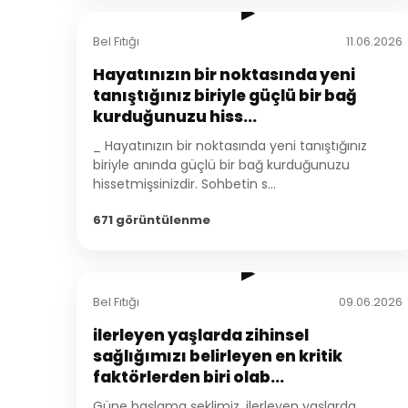
▶
Bel Fıtığı
11.06.2026
Hayatınızın bir noktasında yeni
tanıştığınız biriyle güçlü bir bağ
kurduğunuzu hiss...
_ Hayatınızın bir noktasında yeni tanıştığınız
biriyle anında güçlü bir bağ kurduğunuzu
hissetmişsinizdir. Sohbetin s...
671 görüntülenme
1:53
▶
Bel Fıtığı
09.06.2026
ilerleyen yaşlarda zihinsel
sağlığımızı belirleyen en kritik
faktörlerden biri olab...
Güne başlama şeklimiz, ilerleyen yaşlarda