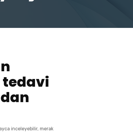
in
a tedavi
ndan
ayca inceleyebilir, merak