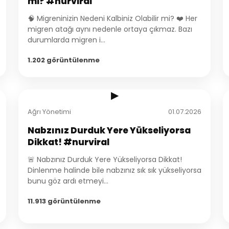
mi? #nurviral
🧠 Migreninizin Nedeni Kalbiniz Olabilir mi? ❤️ Her
migren atağı aynı nedenle ortaya çıkmaz. Bazı
durumlarda migren i...
1.202 görüntülenme
1:49
▶
Ağrı Yönetimi
01.07.2026
Nabzınız Durduk Yere Yükseliyorsa
Dikkat! #nurviral
🚨 Nabzınız Durduk Yere Yükseliyorsa Dikkat!
Dinlenme halinde bile nabzınız sık sık yükseliyorsa
bunu göz ardı etmeyi...
11.913 görüntülenme
1:34