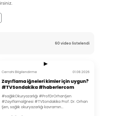
rsiniz.
60 video listelendi
29:17
▶
Cerrahi Bilgilendirme
01.08.2026
Zayıflama iğneleri kimler için uygun?
#TVSondakika #haberlercom
#sağlıkOkuryazarlığı #ProfDrOrhanŞen
#Zayıflamaİğnesi #TVSondakika Prof. Dr. Orhan
Şen, sağlık okuryazarlığı kavramın...