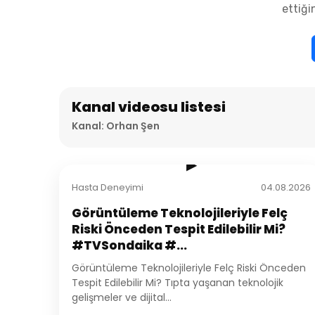
ettiği
Kanal videosu listesi
Kanal: Orhan Şen
2:22
▶
Hasta Deneyimi
04.08.2026
Görüntüleme Teknolojileriyle Felç
Riski Önceden Tespit Edilebilir Mi?
#TVSondaika #...
Görüntüleme Teknolojileriyle Felç Riski Önceden
Tespit Edilebilir Mi? Tıpta yaşanan teknolojik
gelişmeler ve dijital...