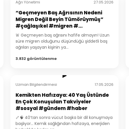
Ağrı Yönetimi
27.05.2026
“Geçmeyen Baş Ağrısının Nedeni
Migren Değil Beyin Tümörüymüş”
#çağlaşıkel #migren #...
🚨 Geçmeyen baş ağrısını hafife almayın! Uzun
süre migren olduğunu düşündüğü şiddetli baş
ağrıları yaşayan kişinin ya...
3.832 görüntülenme
2:35
▶
Uzman Bilgilendirmesi
17.05.2026
Kemikten Hafızaya: 40 Yaş Üstünde
En Çok Konuşulan Takviyeler
#sosyal #gündem #haber
🦴🧠 40’tan sonra vücut başka bir dil konuşmaya
başlıyor… Kemik sağlığından hafızaya, enerjiden