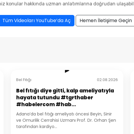
niz konular hakkında uzman anlatımlarına doğrudan ulaşabili
Tüm Videoları YouTube’da Aç
Hemen İletişime Geçin
1:44
▶
Bel Fıtığı
02.08.2026
Bel fıtığı diye gitti, kalp ameliyatıyla
hayata tutundu #tgrthaber
#habelercom #hab...
Adana’da bel fıtığı ameliyatı öncesi Beyin, Sinir
ve Omurilik Cerrahisi Uzmanı Prof. Dr. Orhan Şen
tarafından kardiyo...