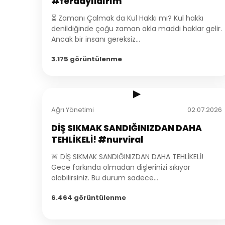
#ferdayıldırım
⏳ Zamanı Çalmak da Kul Hakkı mı? Kul hakkı
denildiğinde çoğu zaman akla maddi haklar gelir.
Ancak bir insanı gereksiz...
3.175 görüntülenme
2:45
▶
Ağrı Yönetimi
02.07.2026
DİŞ SIKMAK SANDIĞINIZDAN DAHA
TEHLİKELİ! #nurviral
🚨 DİŞ SIKMAK SANDIĞINIZDAN DAHA TEHLİKELİ!
Gece farkında olmadan dişlerinizi sıkıyor
olabilirsiniz. Bu durum sadece...
6.464 görüntülenme
1:39